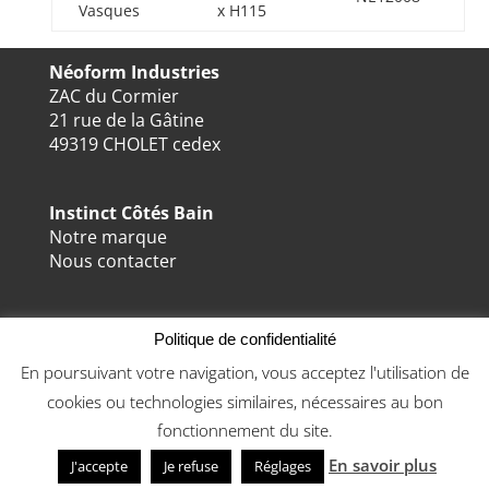
Vasques
x H115
Néoform Industries
ZAC du Cormier
21 rue de la Gâtine
49319 CHOLET cedex
Instinct Côtés Bain
Notre marque
Nous contacter
Mentions légales & Confidentialité
Politique de confidentialité
Conditions Générales de Vente
En poursuivant votre navigation, vous acceptez l'utilisation de
Plan du site
cookies ou technologies similaires, nécessaires au bon
fonctionnement du site.
En savoir plus
© Néoform 2020
J'accepte
Je refuse
Réglages