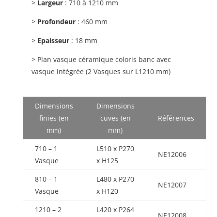
>
Largeur
: 710 à 1210 mm
>
Profondeur
: 460 mm
>
Epaisseur
: 18 mm
> Plan vasque céramique coloris banc avec
vasque intégrée (2 Vasques sur L1210 mm)
Dimensions
Dimensions
finies (en
cuves (en
Références
mm)
mm)
710 – 1
L510 x P270
NE12006
Vasque
x H125
810 – 1
L480 x P270
NE12007
Vasque
x H120
1210 – 2
L420 x P264
NE12008